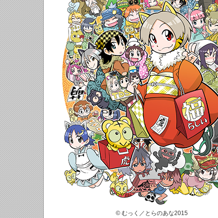
© むっく／とらのあな2015