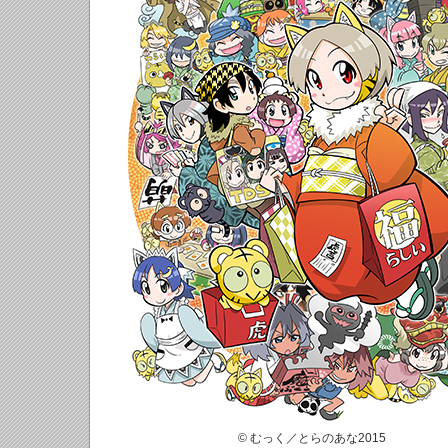
© むっく／とらのあな2015