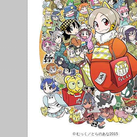
© むっく／とらのあな2015