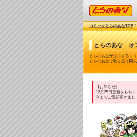
コミックとらのあな
コミックとらのあなTOP
/
とらのあな オ
とらのあなが注目するクリ
とらのあなで取り扱う同人
【お知らせ】
12月25日更新をも
今までご愛顧頂きまし