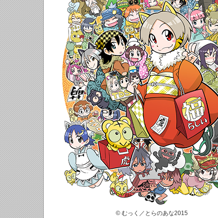
© むっく／とらのあな2015