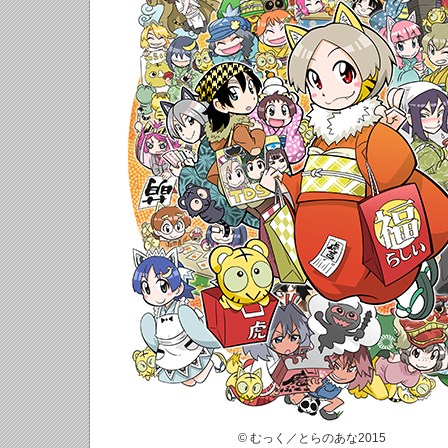
© むっく／とらのあな2015