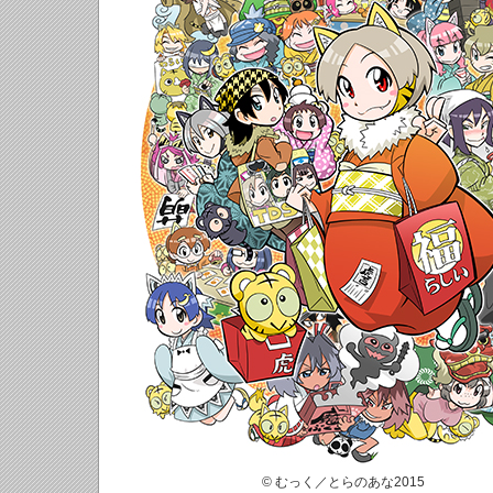
© むっく／とらのあな2015