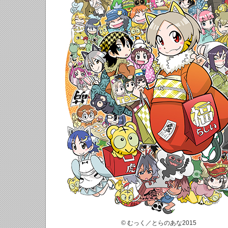
© むっく／とらのあな2015