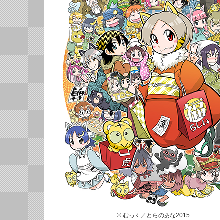
© むっく／とらのあな2015