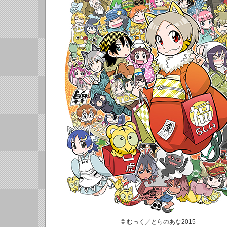
© むっく／とらのあな2015