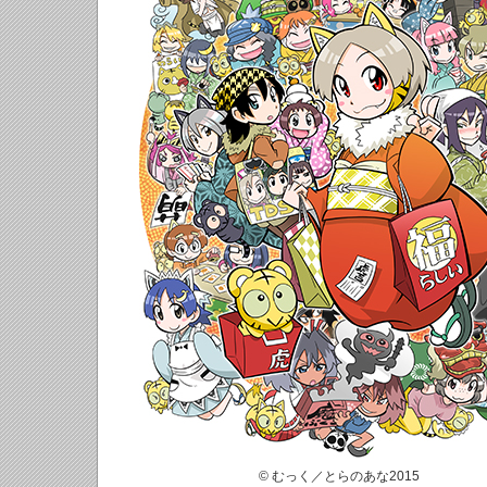
© むっく／とらのあな2015