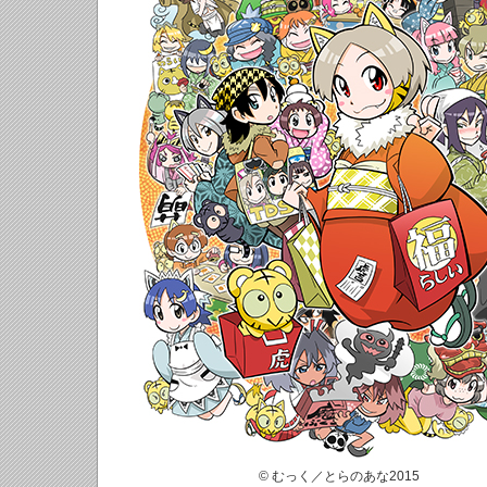
© むっく／とらのあな2015