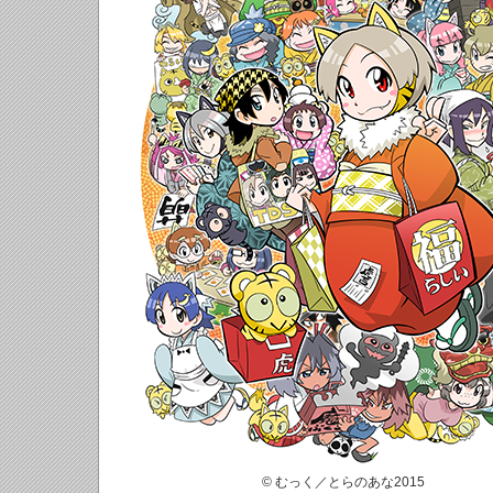
© むっく／とらのあな2015