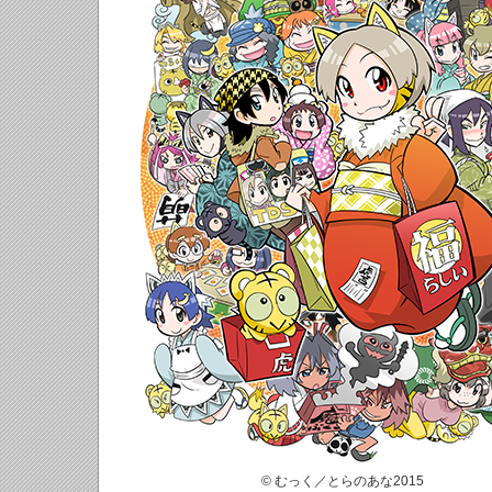
© むっく／とらのあな2015