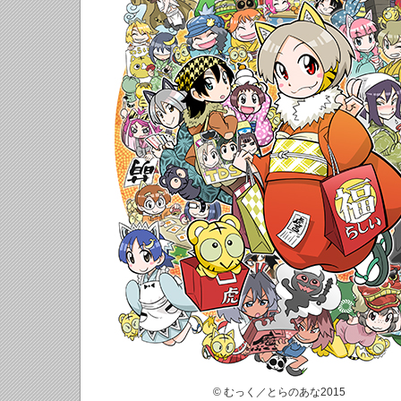
© むっく／とらのあな2015