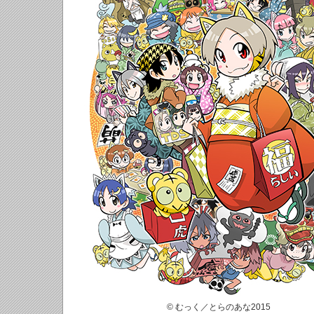
© むっく／とらのあな2015