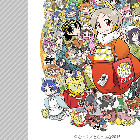
© むっく／とらのあな2015