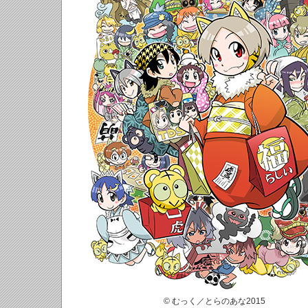
© むっく／とらのあな2015