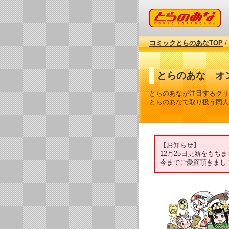
コミックとらのあな
コミックとらのあなTOP
/
とらのあな オ
とらのあなが注目するクリ
とらのあなで取り扱う同人
【お知らせ】
12月25日更新をも
今までご愛顧頂きまし