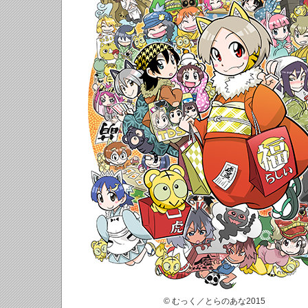
© むっく／とらのあな2015