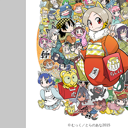
© むっく／とらのあな2015