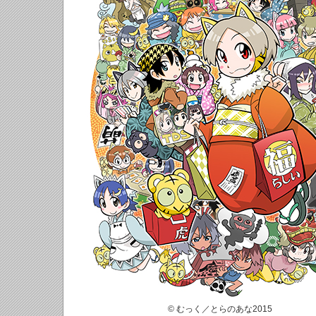
© むっく／とらのあな2015