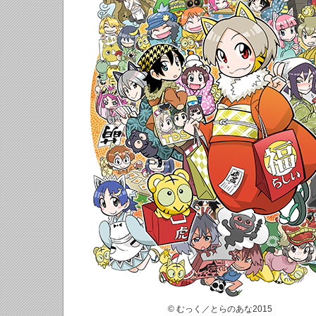
© むっく／とらのあな2015