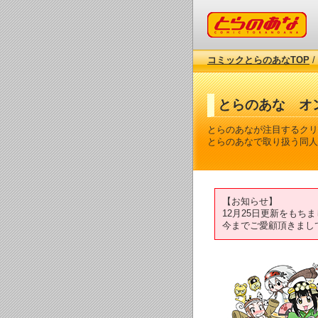
コミックとらのあな
コミックとらのあなTOP
/
とらのあな オ
とらのあなが注目するクリ
とらのあなで取り扱う同人
【お知らせ】
12月25日更新をも
今までご愛顧頂きまし