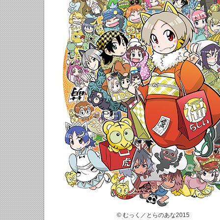
© むっく／とらのあな2015