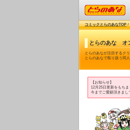
コミックとらのあな
コミックとらのあなTOP
/
とらのあな オ
とらのあなが注目するクリ
とらのあなで取り扱う同人
【お知らせ】
12月25日更新をも
今までご愛顧頂きまし