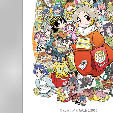
© むっく／とらのあな2015