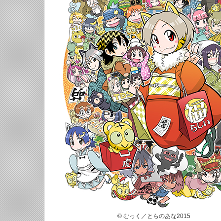
© むっく／とらのあな2015