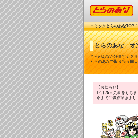
コミックとらのあな
コミックとらのあなTOP
/
とらのあな オ
とらのあなが注目するクリ
とらのあなで取り扱う同人
【お知らせ】
12月25日更新をも
今までご愛顧頂きまし