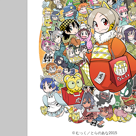
© むっく／とらのあな2015