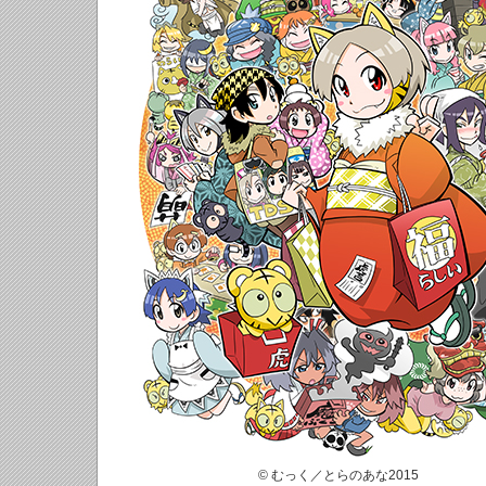
© むっく／とらのあな2015