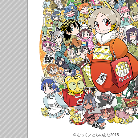
© むっく／とらのあな2015