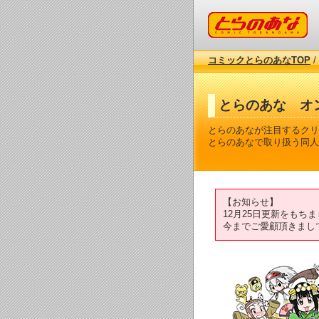
コミックとらのあな
コミックとらのあなTOP
/
とらのあな オ
とらのあなが注目するクリ
とらのあなで取り扱う同人
【お知らせ】
12月25日更新をも
今までご愛顧頂きまし