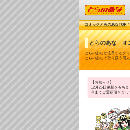
コミックとらのあな
コミックとらのあなTOP
/
とらのあな オ
とらのあなが注目するクリ
とらのあなで取り扱う同人
【お知らせ】
12月25日更新をも
今までご愛顧頂きまし