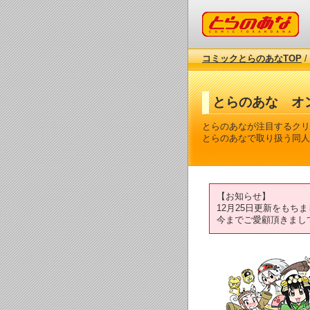
コミックとらのあな
コミックとらのあなTOP
/
とらのあな オ
とらのあなが注目するクリ
とらのあなで取り扱う同人
【お知らせ】
12月25日更新をも
今までご愛顧頂きまし