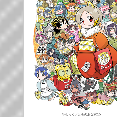
© むっく／とらのあな2015