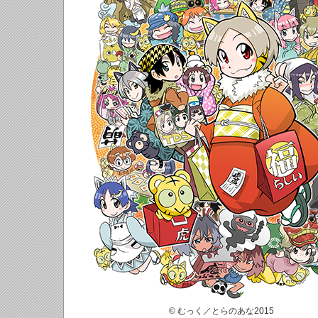
© むっく／とらのあな2015