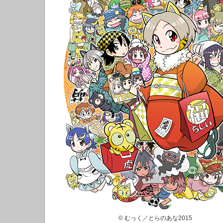
© むっく／とらのあな2015