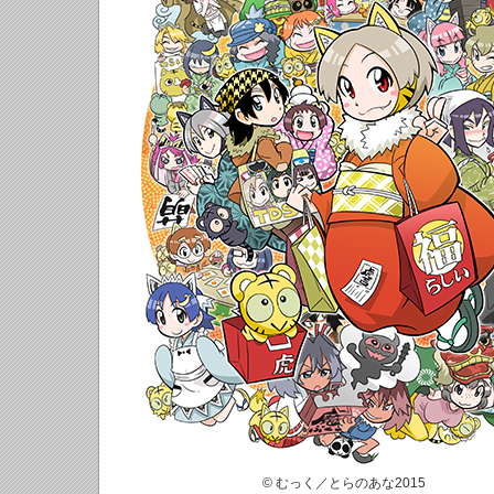
© むっく／とらのあな2015