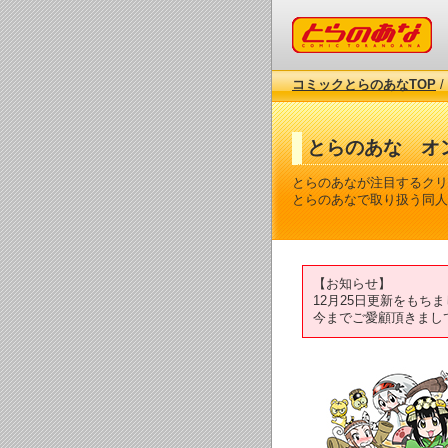
コミックとらのあな
コミックとらのあなTOP
/
とらのあな オ
とらのあなが注目するクリ
とらのあなで取り扱う同人
【お知らせ】
12月25日更新をも
今までご愛顧頂きまし