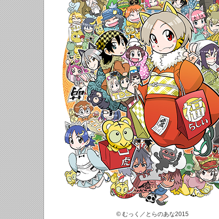
© むっく／とらのあな2015