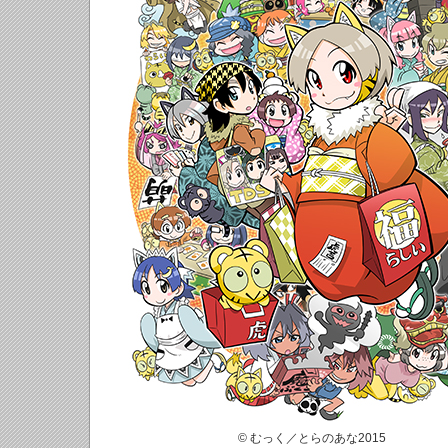
© むっく／とらのあな2015