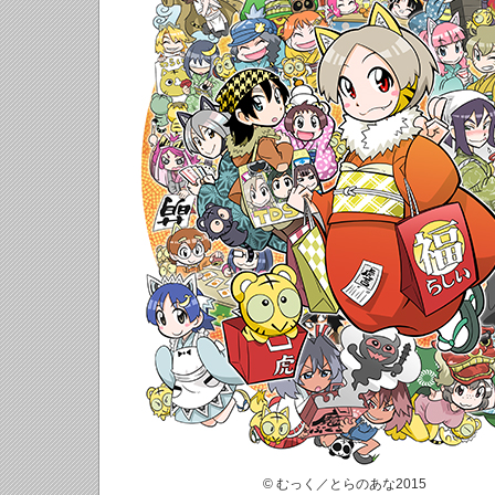
© むっく／とらのあな2015