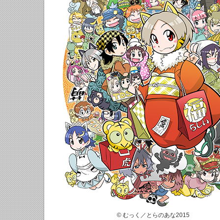
© むっく／とらのあな2015