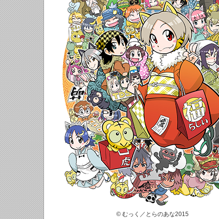
© むっく／とらのあな2015