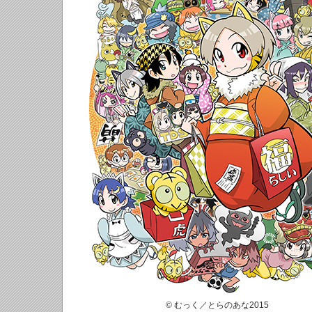
© むっく／とらのあな2015