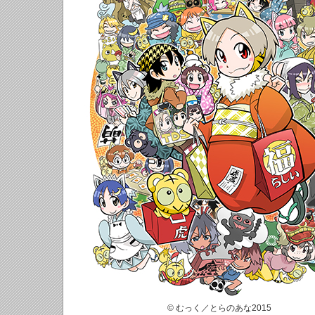
© むっく／とらのあな2015