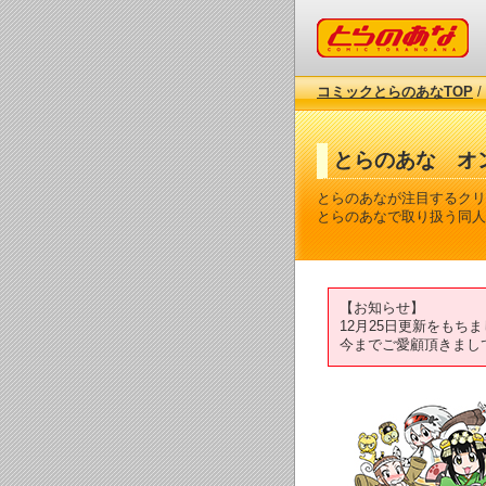
コミックとらのあな
コミックとらのあなTOP
/
とらのあな オ
とらのあなが注目するクリ
とらのあなで取り扱う同人
【お知らせ】
12月25日更新をも
今までご愛顧頂きまし