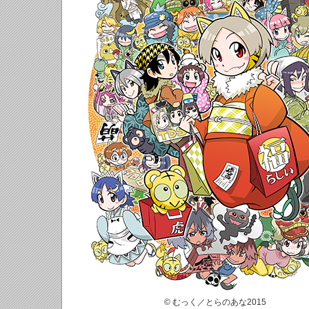
© むっく／とらのあな2015