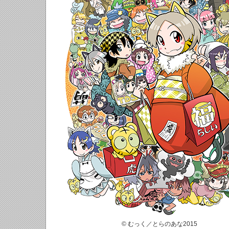
© むっく／とらのあな2015